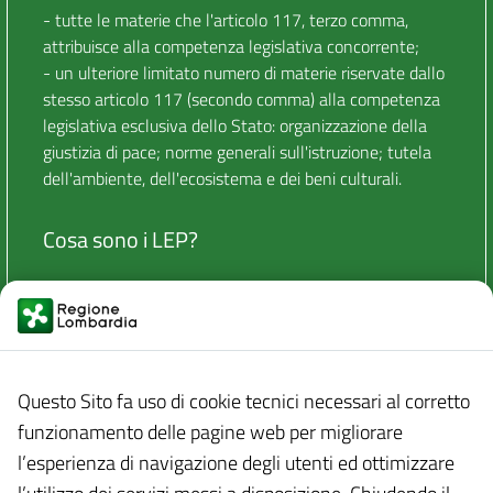
- tutte le materie che l'articolo 117, terzo comma,
attribuisce alla competenza legislativa concorrente;
- un ulteriore limitato numero di materie riservate dallo
stesso articolo 117 (secondo comma) alla competenza
legislativa esclusiva dello Stato: organizzazione della
giustizia di pace; norme generali sull'istruzione; tutela
dell'ambiente, dell'ecosistema e dei beni culturali.
Cosa sono i LEP?
Secondo i principi sanciti dall'articolo 119 e dal primo
comma, lettera m), dell'articolo 117 della Costituzione, i
LEP sono i Livelli Essenziali delle Prestazioni con
riguardo a materie o ambiti di materie, riferibili ai diritti
civili e sociali che devono essere garantiti equamente
Questo Sito fa uso di cookie tecnici necessari al corretto
su tutto il territorio nazionale. Tali livelli indicano la
funzionamento delle pagine web per migliorare
soglia costituzionalmente necessaria e costituiscono il
l’esperienza di navigazione degli utenti ed ottimizzare
nucleo invalicabile per rendere effettivi i diritti su tutto il