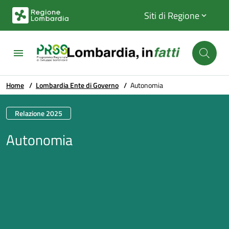
Vai al contenuto principale
Vai al footer
Siti
di Regione
Home
/
Lombardia Ente di Governo
/
Autonomia
Relazione 2025
Autonomia