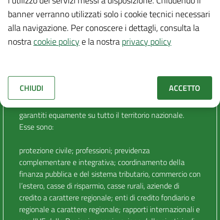
l’utilizzo dei servizi messi a disposizione. Chiudendo il
territorio nazionale e per erogare le prestazioni sociali di
banner verranno utilizzati solo i cookie tecnici necessari
natura fondamentale.
alla navigazione.
Per conoscere i dettagli, consulta la
nostra
cookie policy
e la nostra
privacy policy
Quali sono le materie no-LEP?
Tra quelle presenti nell’elenco sopra richiamato, le
materie no-LEP sono le materie che sono escluse dalla
CHIUDI
ACCETTO
I COO
necessaria determinazione dei LEP, in quanto non
riferibili ai diritti civili e sociali che devono essere
garantiti equamente su tutto il territorio nazionale.
Esse sono:
protezione civile; professioni; previdenza
complementare e integrativa; coordinamento della
finanza pubblica e del sistema tributario, commercio con
l’estero, casse di risparmio, casse rurali, aziende di
credito a carattere regionale; enti di credito fondiario e
regionale a carattere regionale; rapporti internazionali e